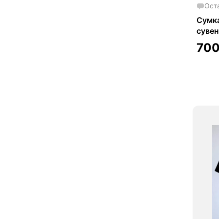
Ост
Сумка
сувен
70