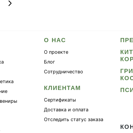
О НАС
ПР
КИ
О проекте
КО
ка
Блог
ГР
Сотрудничество
КО
метика
КЛИЕНТАМ
ПС
ние
Сертификаты
увениры
Доставка и оплата
Отследить статус заказа
КО
›