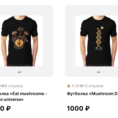
0
8
отзывов
4.20
12
отзывов
лка «Eat mushrooms -
Футболка «Mushroom 
he universe»
00
₽
1000
₽