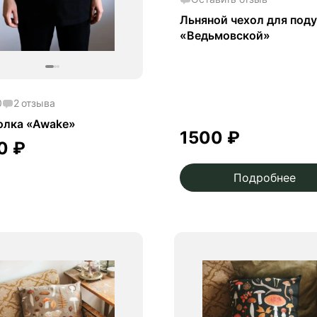
Льняной чехол для под
«Ведьмовской»
0
2
отзыва
олка «Awake»
1500
₽
00
₽
Подробнее