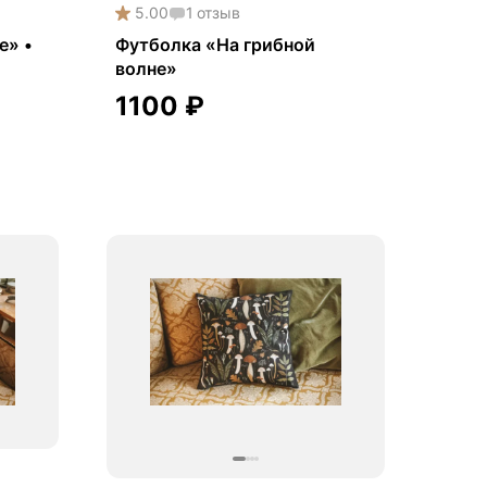
5.00
1
отзыв
е» •
Футболка «На грибной
волне»
1100
₽