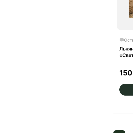
Ост
Льнян
«Свет
15