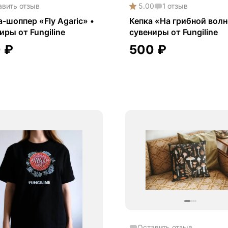
авить отзыв
5.00
1
отзыв
-шоппер «Fly Agaric» •
Кепка «На грибной волн
иры от Fungiline
сувениры от Fungiline
0
₽
500
₽
Оставить отзыв