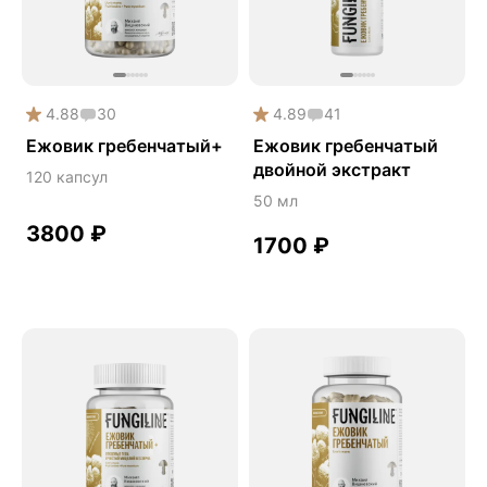
Кордицепс
Либидо
Майтаке
4.88
30
4.89
41
Мужское здоровье
Ежовик гребенчатый+
Ежовик гребенчатый
Натуральный антибиотик
двойной экстракт
120 капсул
Онкопротектор
50 мл
3800
₽
Острое зрение
1700
₽
Память
Поддержка иммунитета
Помощь при аллергии
Природный антибиотик
Продуктивность
Противовирусное
Противовоспалительное