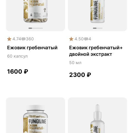
Антипаразит
Антистресс
Гормональный баланс
Деменция
4.74
360
4.50
4
Детокс
Ежовик гребенчатый
Ежовик гребенчатый+
двойной экстракт
Ежовик гребенчатый
60 капсул
50 мл
Желчегонное
1600
₽
Женское здоровье
2300
₽
Зависимости
Защита печени
Здоровая микробиота
Здоровое пищеварение
Здоровый микробиом
Здоровье легких