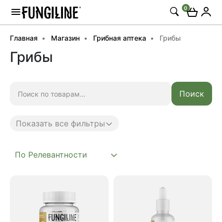
0
Главная
Магазин
Грибная аптека
Грибы
Грибы
Искать:
Поиск
Показать все фильтры
Anti age
Complex
Mushroom
Акция