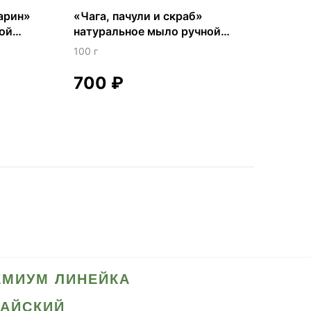
арин»
«Чага, пачули и скраб»
ой
натуральное мыло ручной
работы
100 г
700
₽
ЕМИУМ ЛИНЕЙКА
ТАЙСКИЙ