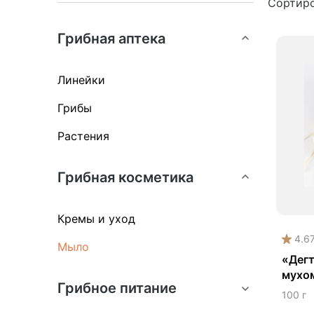
Сортиро
Кос
Грибная аптека
Линейки
Грибы
Растения
Грибная косметика
Кремы и уход
4.6
Мыло
«Дегт
мухо
Грибное питание
мыло
100 г