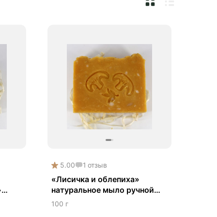
5.00
1
отзыв
«Лисичка и облепиха»
»
натуральное мыло ручной
ой
работы
100 г