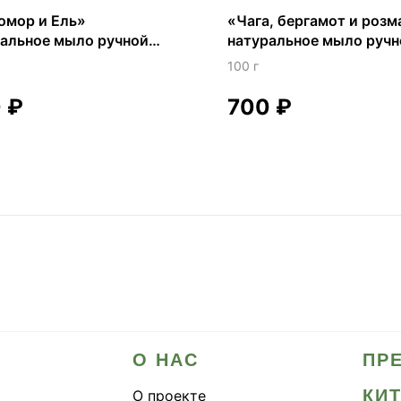
омор и Ель»
«Чага, бергамот и розм
ральное мыло ручной
натуральное мыло ручн
ты
работы
100 г
0
₽
700
₽
О НАС
ПР
КИ
О проекте