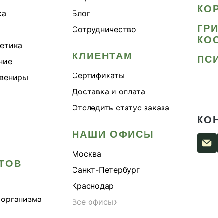
КО
ка
Блог
ГР
Сотрудничество
КО
метика
КЛИЕНТАМ
ПС
ние
Сертификаты
увениры
Доставка и оплата
Отследить статус заказа
КО
›
НАШИ ОФИСЫ
Москва
ТОВ
Санкт-Петербург
Краснодар
 организма
›
Все офисы