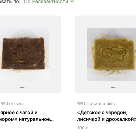
вать по:
метика
7
4
отзыва
Оставить отзыв
ярное с чагой и
«Детское с чередой,
мором» натуральное
лисичкой и дрожалкой
 ручной работы
натуральное мыло ручн
100 г
работы