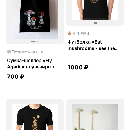
4.40
8
Футболка «Eat
mushrooms - see the
Оставить отзыв
universe»
Сумка-шоппер «Fly
Agaric» • сувениры от
1000
₽
Fungiline
700
₽