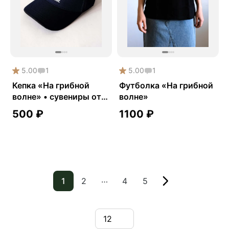
5.00
1
5.00
1
Кепка «На грибной
Футболка «На грибной
волне» • сувениры от
волне»
Fungiline
500
₽
1100
₽
…
1
2
4
5