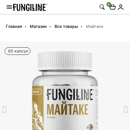
0
Главная
Магазин
Все товары
Майтаке
60 капсул